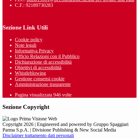
C.F.: 92189730283
Sezione Link Utili
Cookie policy
Note legali
Informativa Privacy
Ufficio Relazioni con il Pubblico
Dichiarazione di accessibilità
Obiettivi di accessibilità
Whistleblowing
Gestione consensi cookie
Amministrazione trasparente
Pagina visualizzata
946
volte
Sezione Copyright
Copyright 2026 | Engineered and powered by Gruppo Spaggiari
Parma S.p.A. | Divisione Publishing & New Social Media
Disclaimer trattamento dati personali