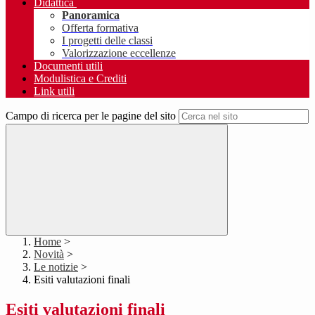
Didattica
Panoramica
Offerta formativa
I progetti delle classi
Valorizzazione eccellenze
Documenti utili
Modulistica e Crediti
Link utili
Campo di ricerca per le pagine del sito
Home
>
Novità
>
Le notizie
>
Esiti valutazioni finali
Esiti valutazioni finali