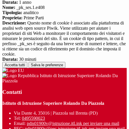
Durata:
1 anno
Nome:
_pk_ses.1.e408
Tipologia:
analitico
Proprieta:
Prime Parti
Descrizione:
Questo nome di cookie è associato alla piattaforma di
analisi web open source Piwik. Viene utilizzato per aiutare i
proprietari di siti Web a monitorare il comportamento dei visitatori e
misurare le prestazioni del sito. È un cookie di tipo pattern, in cui il
prefisso _pk_ses è seguito da una breve serie di numeri e lettere, che
si ritiene sia un codice di riferimento per il dominio che imposta il
cookie.
Durata:
30 minuti
Accetta tutti
Salva le preferenze
Istituto di Istruzione Superiore Rolando Da
Piazzola
Contatti
Istituto di Istruzione Superiore Rolando Da Piazzola
Via Dante 4, 35016 | Piazzola sul Brenta (PD)
Tel:
0495590023
Email:
pdis01900v@istruzione.it
Link per inviare una mail
PEC:
pdis01900v@pec.istruzione.it
Link per inviare una mail