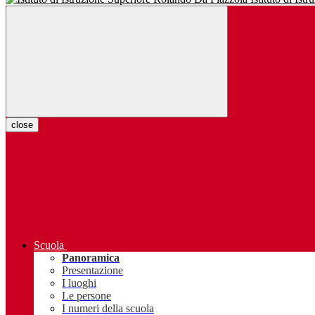
close
Scuola
Panoramica
Presentazione
I luoghi
Le persone
I numeri della scuola