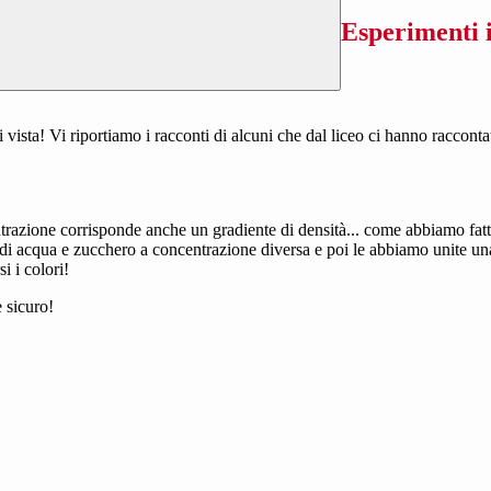
Esperimenti i
 di vista! Vi riportiamo i racconti di alcuni che dal liceo ci hanno raccont
trazione corrisponde anche un gradiente di densità... come abbiamo fat
di acqua e zucchero a concentrazione diversa e poi le abbiamo unite una 
si
i colori!
 sicuro!