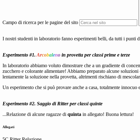
Campo di ricerca per le pagine del sito
I nostri studenti in laboratorio fanno esperimenti belli, da tutti i punti
Esperimento #1.
Ar
co
b
a
l
e
n
o
in provetta per classi prime e terze
In laboratorio abbiamo voluto
dimostrare che a un gradiente di concen
zucchero e colorante alimentare! Abbiamo preparato
alcune
soluzioni 
lentamente la soluzione nella provetta, altrimenti rischiano di
mescolar
Un esperimento che si può provare anche a casa, totalmente innocuo e
Esperimento #2. Saggio di Ritter per classi quinte
...Relazione di alcune ragazze di
quinta
in allegato! Buona lettura!
Allegati
5C Ritter Relazione