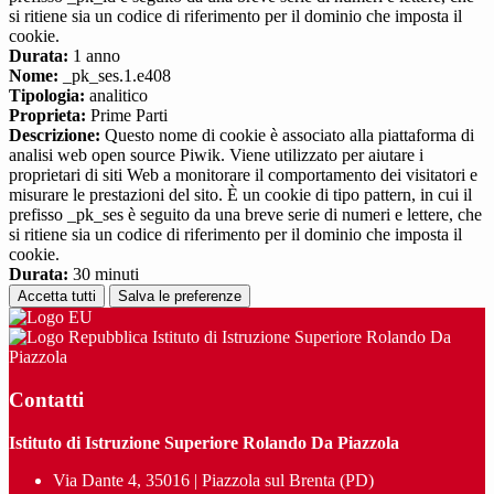
si ritiene sia un codice di riferimento per il dominio che imposta il
cookie.
Durata:
1 anno
Nome:
_pk_ses.1.e408
Tipologia:
analitico
Proprieta:
Prime Parti
Descrizione:
Questo nome di cookie è associato alla piattaforma di
analisi web open source Piwik. Viene utilizzato per aiutare i
proprietari di siti Web a monitorare il comportamento dei visitatori e
misurare le prestazioni del sito. È un cookie di tipo pattern, in cui il
prefisso _pk_ses è seguito da una breve serie di numeri e lettere, che
si ritiene sia un codice di riferimento per il dominio che imposta il
cookie.
Durata:
30 minuti
Accetta tutti
Salva le preferenze
Istituto di Istruzione Superiore Rolando Da
Piazzola
Contatti
Istituto di Istruzione Superiore Rolando Da Piazzola
Via Dante 4, 35016 | Piazzola sul Brenta (PD)