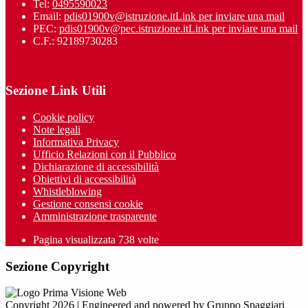
Tel:
0495590023
Email:
pdis01900v@istruzione.it
Link per inviare una mail
PEC:
pdis01900v@pec.istruzione.it
Link per inviare una mail
C.F.: 92189730283
Sezione Link Utili
Cookie policy
Note legali
Informativa Privacy
Ufficio Relazioni con il Pubblico
Dichiarazione di accessibilità
Obiettivi di accessibilità
Whistleblowing
Gestione consensi cookie
Amministrazione trasparente
Pagina visualizzata
738
volte
Sezione Copyright
Copyright 2026 | Engineered and powered by Gruppo Spaggiari