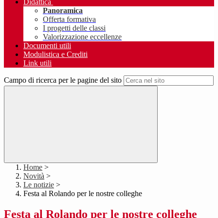
Didattica
Panoramica
Offerta formativa
I progetti delle classi
Valorizzazione eccellenze
Documenti utili
Modulistica e Crediti
Link utili
Campo di ricerca per le pagine del sito
Home
>
Novità
>
Le notizie
>
Festa al Rolando per le nostre colleghe
Festa al Rolando per le nostre colleghe