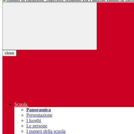
close
Scuola
Panoramica
Presentazione
I luoghi
Le persone
I numeri della scuola