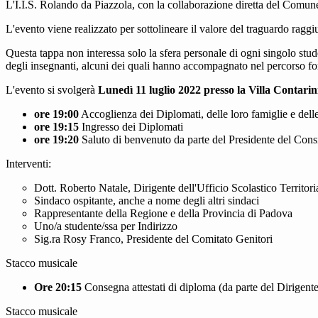
L'I.I.S. Rolando da Piazzola, con la collaborazione diretta del Comune
L'evento viene realizzato per sottolineare il valore del traguardo raggi
Questa tappa non interessa solo la sfera personale di ogni singolo stu
degli insegnanti, alcuni dei quali hanno accompagnato nel percorso for
L'evento si svolgerà
Lunedì 11 luglio 2022 presso la Villa Contarin
ore 19:00
Accoglienza dei Diplomati, delle loro famiglie e dell
ore 19:15
Ingresso dei Diplomati
ore 19:20
Saluto di benvenuto da parte del Presidente del Consig
Interventi:
Dott. Roberto Natale, Dirigente dell'Ufficio Scolastico Territor
Sindaco ospitante, anche a nome degli altri sindaci
Rappresentante della Regione e della Provincia di Padova
Uno/a studente/ssa per Indirizzo
Sig.ra Rosy Franco, Presidente del Comitato Genitori
Stacco musicale
Ore 20:15
Consegna attestati di diploma (da parte del Dirigent
Stacco musicale