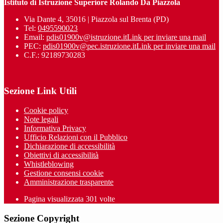
Istituto di Istruzione Superiore Rolando Da Piazzola
Via Dante 4, 35016 | Piazzola sul Brenta (PD)
Tel:
0495590023
Email:
pdis01900v@istruzione.it
Link per inviare una mail
PEC:
pdis01900v@pec.istruzione.it
Link per inviare una mail
C.F.: 92189730283
Sezione Link Utili
Cookie policy
Note legali
Informativa Privacy
Ufficio Relazioni con il Pubblico
Dichiarazione di accessibilità
Obiettivi di accessibilità
Whistleblowing
Gestione consensi cookie
Amministrazione trasparente
Pagina visualizzata
301
volte
Sezione Copyright