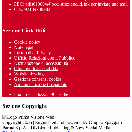
PEC:
pdis01900v@pec.istruzione.it
Link per inviare una mail
C.F.: 92189730283
Sezione Link Utili
Cookie policy
Note legali
Informativa Privacy
Ufficio Relazioni con il Pubblico
Dichiarazione di accessibilità
Obiettivi di accessibilità
Whistleblowing
Gestione consensi cookie
Amministrazione trasparente
Pagina visualizzata
905
volte
Sezione Copyright
Copyright 2026 | Engineered and powered by Gruppo Spaggiari
Parma S.p.A. | Divisione Publishing & New Social Media