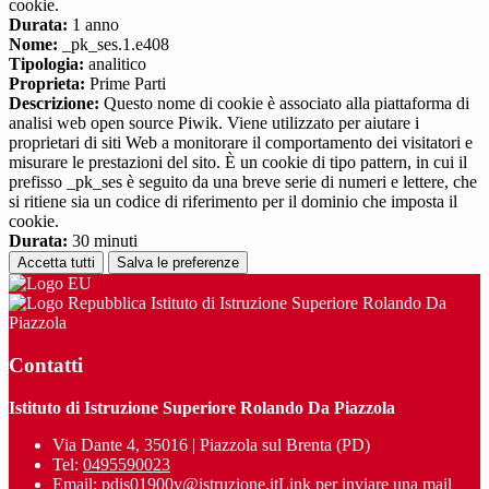
cookie.
Durata:
1 anno
Nome:
_pk_ses.1.e408
Tipologia:
analitico
Proprieta:
Prime Parti
Descrizione:
Questo nome di cookie è associato alla piattaforma di
analisi web open source Piwik. Viene utilizzato per aiutare i
proprietari di siti Web a monitorare il comportamento dei visitatori e
misurare le prestazioni del sito. È un cookie di tipo pattern, in cui il
prefisso _pk_ses è seguito da una breve serie di numeri e lettere, che
si ritiene sia un codice di riferimento per il dominio che imposta il
cookie.
Durata:
30 minuti
Accetta tutti
Salva le preferenze
Istituto di Istruzione Superiore Rolando Da
Piazzola
Contatti
Istituto di Istruzione Superiore Rolando Da Piazzola
Via Dante 4, 35016 | Piazzola sul Brenta (PD)
Tel:
0495590023
Email:
pdis01900v@istruzione.it
Link per inviare una mail