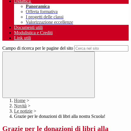
Didattica
Panoramica
Offerta formativa
I progetti delle classi
Valorizzazione eccellenze
Documenti utili
Modulistica e Crediti
Link utili
Campo di ricerca per le pagine del sito
Home
>
Novità
>
Le notizie
>
Grazie per le donazioni di libri alla nostra Scuola!
Grazie per le donazioni di libri alla