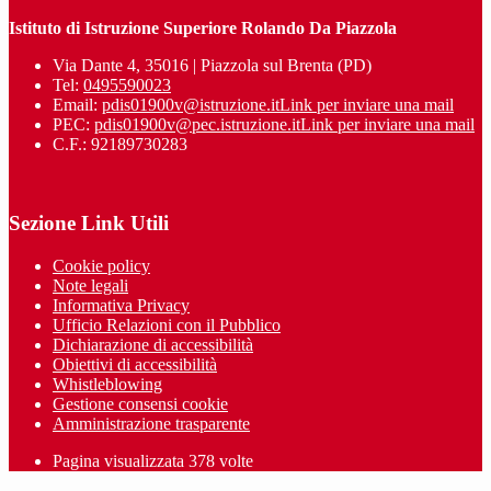
Istituto di Istruzione Superiore Rolando Da Piazzola
Via Dante 4, 35016 | Piazzola sul Brenta (PD)
Tel:
0495590023
Email:
pdis01900v@istruzione.it
Link per inviare una mail
PEC:
pdis01900v@pec.istruzione.it
Link per inviare una mail
C.F.: 92189730283
Sezione Link Utili
Cookie policy
Note legali
Informativa Privacy
Ufficio Relazioni con il Pubblico
Dichiarazione di accessibilità
Obiettivi di accessibilità
Whistleblowing
Gestione consensi cookie
Amministrazione trasparente
Pagina visualizzata
378
volte