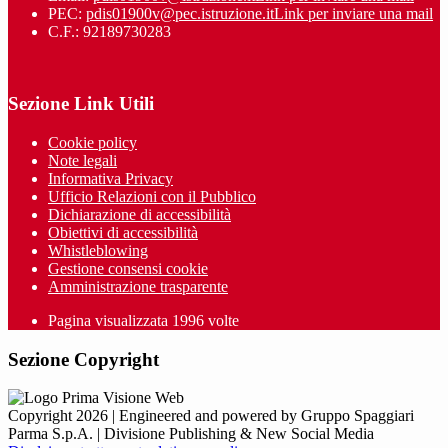
PEC:
pdis01900v@pec.istruzione.it
Link per inviare una mail
C.F.: 92189730283
Sezione Link Utili
Cookie policy
Note legali
Informativa Privacy
Ufficio Relazioni con il Pubblico
Dichiarazione di accessibilità
Obiettivi di accessibilità
Whistleblowing
Gestione consensi cookie
Amministrazione trasparente
Pagina visualizzata
1996
volte
Sezione Copyright
Copyright 2026 | Engineered and powered by Gruppo Spaggiari
Parma S.p.A. | Divisione Publishing & New Social Media