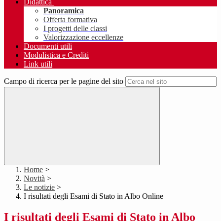
Didattica
Panoramica
Offerta formativa
I progetti delle classi
Valorizzazione eccellenze
Documenti utili
Modulistica e Crediti
Link utili
Campo di ricerca per le pagine del sito
Home
>
Novità
>
Le notizie
>
I risultati degli Esami di Stato in Albo Online
I risultati degli Esami di Stato in Albo