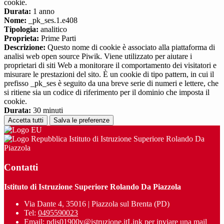
cookie.
Durata:
1 anno
Nome:
_pk_ses.1.e408
Tipologia:
analitico
Proprieta:
Prime Parti
Descrizione:
Questo nome di cookie è associato alla piattaforma di
analisi web open source Piwik. Viene utilizzato per aiutare i
proprietari di siti Web a monitorare il comportamento dei visitatori e
misurare le prestazioni del sito. È un cookie di tipo pattern, in cui il
prefisso _pk_ses è seguito da una breve serie di numeri e lettere, che
si ritiene sia un codice di riferimento per il dominio che imposta il
cookie.
Durata:
30 minuti
Accetta tutti
Salva le preferenze
Istituto di Istruzione Superiore Rolando Da
Piazzola
Contatti
Istituto di Istruzione Superiore Rolando Da Piazzola
Via Dante 4, 35016 | Piazzola sul Brenta (PD)
Tel:
0495590023
Email:
pdis01900v@istruzione.it
Link per inviare una mail