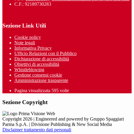
C.F.: 92189730283
Sezione Link Utili
Cookie policy
Note legali
Informativa Privacy
Ufficio Relazioni con il Pubblico
Dichiarazione di accessibilità
Obiettivi di accessibilità
Whistleblowing
Gestione consensi cookie
Amministrazione trasparente
Pagina visualizzata
595
volte
Sezione Copyright
Copyright 2026 | Engineered and powered by Gruppo Spaggiari
Parma S.p.A. | Divisione Publishing & New Social Media
Disclaimer trattamento dati personali