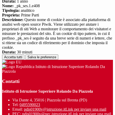
Durata:
1 anno
Nome:
_pk_ses.1.e408
Tipologia:
analitico
Proprieta:
Prime Parti
Descrizione:
Questo nome di cookie è associato alla piattaforma di
analisi web open source Piwik. Viene utilizzato per aiutare i
proprietari di siti Web a monitorare il comportamento dei visitatori e
misurare le prestazioni del sito. È un cookie di tipo pattern, in cui il
prefisso _pk_ses è seguito da una breve serie di numeri e lettere, che
si ritiene sia un codice di riferimento per il dominio che imposta il
cookie.
Durata:
30 minuti
Accetta tutti
Salva le preferenze
Istituto di Istruzione Superiore Rolando Da
Piazzola
Contatti
Istituto di Istruzione Superiore Rolando Da Piazzola
Via Dante 4, 35016 | Piazzola sul Brenta (PD)
Tel:
0495590023
Email:
pdis01900v@istruzione.it
Link per inviare una mail
PEC:
pdis01900v@pec.istruzione.it
Link per inviare una mail