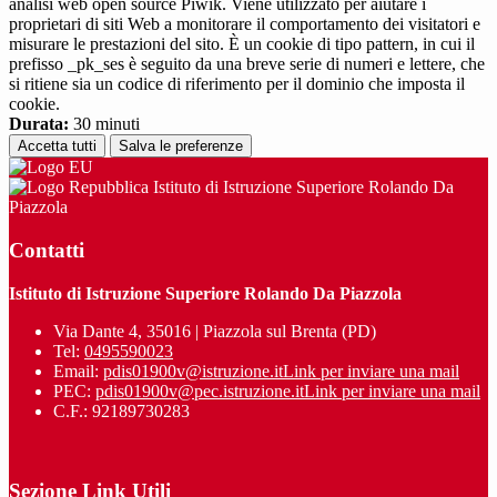
analisi web open source Piwik. Viene utilizzato per aiutare i
proprietari di siti Web a monitorare il comportamento dei visitatori e
misurare le prestazioni del sito. È un cookie di tipo pattern, in cui il
prefisso _pk_ses è seguito da una breve serie di numeri e lettere, che
si ritiene sia un codice di riferimento per il dominio che imposta il
cookie.
Durata:
30 minuti
Accetta tutti
Salva le preferenze
Istituto di Istruzione Superiore Rolando Da
Piazzola
Contatti
Istituto di Istruzione Superiore Rolando Da Piazzola
Via Dante 4, 35016 | Piazzola sul Brenta (PD)
Tel:
0495590023
Email:
pdis01900v@istruzione.it
Link per inviare una mail
PEC:
pdis01900v@pec.istruzione.it
Link per inviare una mail
C.F.: 92189730283
Sezione Link Utili