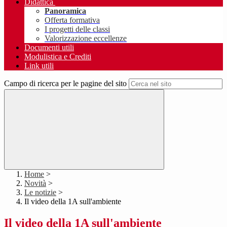
Didattica
Panoramica
Offerta formativa
I progetti delle classi
Valorizzazione eccellenze
Documenti utili
Modulistica e Crediti
Link utili
Campo di ricerca per le pagine del sito
Home
>
Novità
>
Le notizie
>
Il video della 1A sull'ambiente
Il video della 1A sull'ambiente