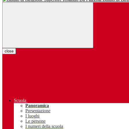
close
Scuola
Panoramica
Presentazione
I luoghi
Le persone
I numeri della scuola