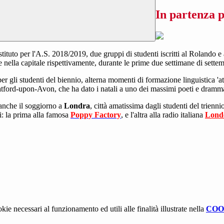
In partenza 
stituto per l'A.S. 2018/2019, due gruppi di studenti iscritti al Rolando e 
 e nella capitale rispettivamente, durante le prime due settimane di sette
r gli studenti del biennio, alterna momenti di formazione linguistica 'atti
Stratford-upon-Avon, che ha dato i natali a uno dei massimi poeti e dram
a anche il soggiorno a
Londra
, città amatissima dagli studenti del trien
i: la prima alla famosa
Poppy Factory
, e l'altra alla radio italiana
Lond
kie necessari al funzionamento ed utili alle finalità illustrate nella
COO