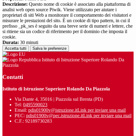
Descrizione:
Questo nome di cookie è associato alla piattaforma di
analisi web open source Piwik. Viene utilizzato per aiutare i
proprietari di siti Web a monitorare il comportamento dei visitatori e
misurare le prestazioni del sito. È un cookie di tipo pattern, in cui il
prefisso _pk_ses è seguito da una breve serie di numeri e lettere, che
si ritiene sia un codice di riferimento per il dominio che imposta il
cookie.
Durata:
30 minuti
Accetta tutti
Salva le preferenze
Istituto di Istruzione Superiore Rolando Da
Piazzola
Contatti
Istituto di Istruzione Superiore Rolando Da Piazzola
Via Dante 4, 35016 | Piazzola sul Brenta (PD)
Tel:
0495590023
Email:
pdis01900v@istruzione.it
Link per inviare una mail
PEC:
pdis01900v@pec.istruzione.it
Link per inviare una mail
C.F.: 92189730283