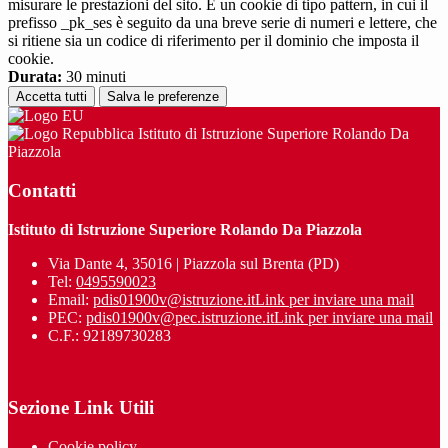
misurare le prestazioni del sito. È un cookie di tipo pattern, in cui il
prefisso _pk_ses è seguito da una breve serie di numeri e lettere, che
si ritiene sia un codice di riferimento per il dominio che imposta il
cookie.
Durata:
30 minuti
Accetta tutti
Salva le preferenze
Istituto di Istruzione Superiore Rolando Da
Piazzola
Contatti
Istituto di Istruzione Superiore Rolando Da Piazzola
Via Dante 4, 35016 | Piazzola sul Brenta (PD)
Tel:
0495590023
Email:
pdis01900v@istruzione.it
Link per inviare una mail
PEC:
pdis01900v@pec.istruzione.it
Link per inviare una mail
C.F.: 92189730283
Sezione Link Utili
Cookie policy