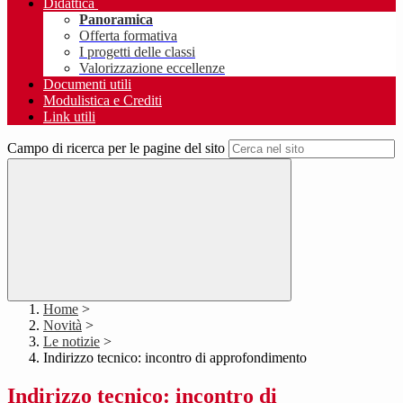
Didattica
Panoramica
Offerta formativa
I progetti delle classi
Valorizzazione eccellenze
Documenti utili
Modulistica e Crediti
Link utili
Campo di ricerca per le pagine del sito
Home
>
Novità
>
Le notizie
>
Indirizzo tecnico: incontro di approfondimento
Indirizzo tecnico: incontro di