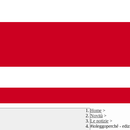
Home
>
Novità
>
Le notizie
>
#ioleggoperché - edi