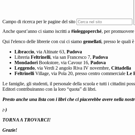
Campo di ricerca per le pagine del sito
Anche quest’anno ci siamo iscritti a
#ioleggoperché
, per promuovere l
Qui l'elenco delle librerie con cui ci siamo
gemellati
, presso le quali è
Libraccio
, via Altinate 63,
Padova
Libreria
Feltrinelli
, via san Francesco 7,
Padova
Mondadori
Bookstore, via Cavour 16,
Padova
Leggendo
, via Verdi 2 angolo Riva IV novembre,
Cittadella
Feltrinelli
Village, via Pola 20, presso centro commerciale
Le 
Le famiglie, gli studenti, il personale della scuola e tutti i cittadini 
Editori contribuiranno con la loro “quota” di libri.
Presto anche una lista con i libri che ci piacerebbe avere nella nostr
;-)
TORNA A TROVARCI!
Grazie!