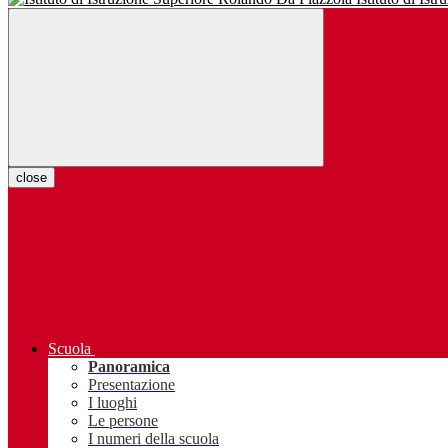
close
Scuola
Panoramica
Presentazione
I luoghi
Le persone
I numeri della scuola