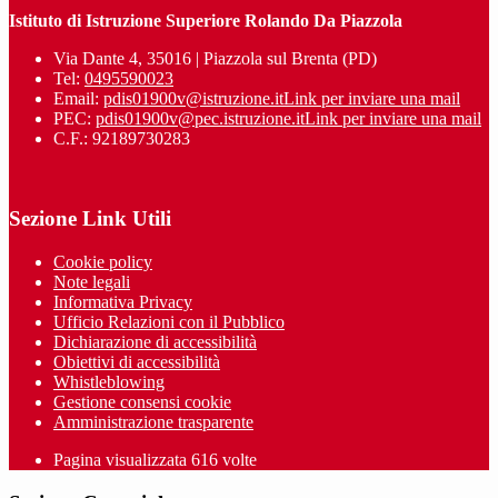
Istituto di Istruzione Superiore Rolando Da Piazzola
Via Dante 4, 35016 | Piazzola sul Brenta (PD)
Tel:
0495590023
Email:
pdis01900v@istruzione.it
Link per inviare una mail
PEC:
pdis01900v@pec.istruzione.it
Link per inviare una mail
C.F.: 92189730283
Sezione Link Utili
Cookie policy
Note legali
Informativa Privacy
Ufficio Relazioni con il Pubblico
Dichiarazione di accessibilità
Obiettivi di accessibilità
Whistleblowing
Gestione consensi cookie
Amministrazione trasparente
Pagina visualizzata
616
volte