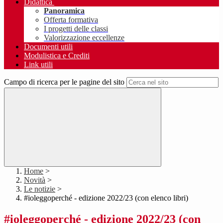
Didattica
Panoramica
Offerta formativa
I progetti delle classi
Valorizzazione eccellenze
Documenti utili
Modulistica e Crediti
Link utili
Campo di ricerca per le pagine del sito
Home
>
Novità
>
Le notizie
>
#ioleggoperché - edizione 2022/23 (con elenco libri)
#ioleggoperché - edizione 2022/23 (con