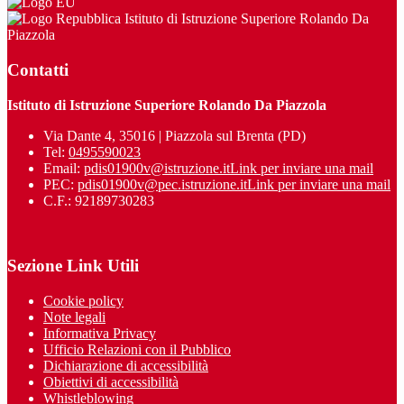
Istituto di Istruzione Superiore Rolando Da
Piazzola
Contatti
Istituto di Istruzione Superiore Rolando Da Piazzola
Via Dante 4, 35016 | Piazzola sul Brenta (PD)
Tel:
0495590023
Email:
pdis01900v@istruzione.it
Link per inviare una mail
PEC:
pdis01900v@pec.istruzione.it
Link per inviare una mail
C.F.: 92189730283
Sezione Link Utili
Cookie policy
Note legali
Informativa Privacy
Ufficio Relazioni con il Pubblico
Dichiarazione di accessibilità
Obiettivi di accessibilità
Whistleblowing