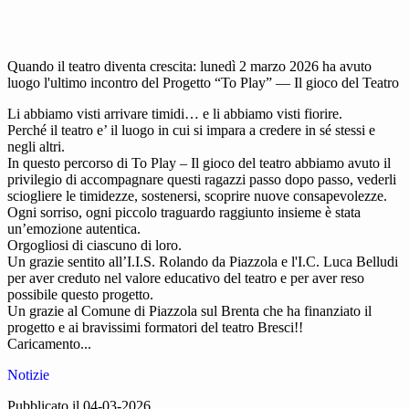
Quando il teatro diventa crescita: lunedì 2 marzo 2026 ha avuto
luogo l'ultimo incontro del Progetto “To Play” — Il gioco del Teatro
Li abbiamo visti arrivare timidi… e li abbiamo visti fiorire.
Perché il teatro e’ il luogo in cui si impara a credere in sé stessi e
negli altri.
In questo percorso di To Play – Il gioco del teatro abbiamo avuto il
privilegio di accompagnare questi ragazzi passo dopo passo, vederli
sciogliere le timidezze, sostenersi, scoprire nuove consapevolezze.
Ogni sorriso, ogni piccolo traguardo raggiunto insieme è stata
un’emozione autentica.
Orgogliosi di ciascuno di loro.
Un grazie sentito all’I.I.S. Rolando da Piazzola e l'I.C. Luca Belludi
per aver creduto nel valore educativo del teatro e per aver reso
possibile questo progetto.
Un grazie al Comune di Piazzola sul Brenta che ha finanziato il
progetto e ai bravissimi formatori del teatro Bresci!!
Caricamento...
Notizie
Pubblicato il 04-03-2026