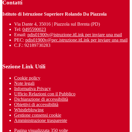
Contatti
Istituto di Istruzione Superiore Rolando Da Piazzola
Via Dante 4, 35016 | Piazzola sul Brenta (PD)
Tel:
0495590023
Email:
pdis01900v@istruzione.it
Link per inviare una mail
PEC:
pdis01900v@pec.istruzione.it
Link per inviare una mail
C.F.: 92189730283
Sezione Link Utili
Cookie policy
Note legali
Informativa Privacy
Ufficio Relazioni con il Pubblico
Dichiarazione di accessibilità
Obiettivi di accessibilità
Whistleblowing
Gestione consensi cookie
Amministrazione trasparente
Pagina visualizzata
350
volte