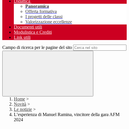
Didattica
Panoramica
Offerta formativa
I progetti delle classi
Valorizzazione eccellenze
Documenti utili
Modulistica e Crediti
Link utili
Campo di ricerca per le pagine del sito
Home
>
Novità
>
Le notizie
>
L’esperienza di Manuel Ramina, vincitore della gara AFM
2024