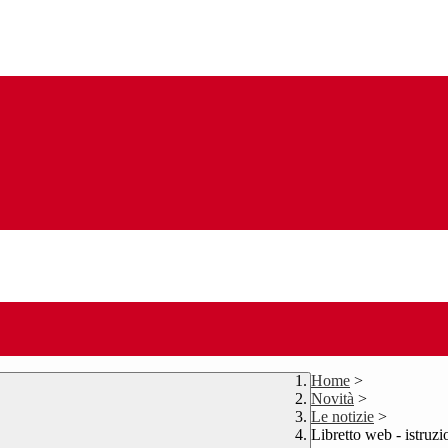
Home
>
Novità
>
Le notizie
>
Libretto web - istruzi