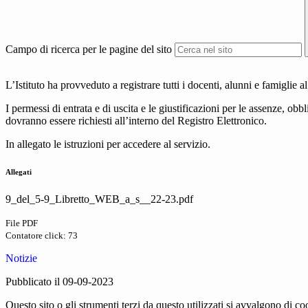
Campo di ricerca per le pagine del sito
L’Istituto ha provveduto a registrare tutti i docenti, alunni e famiglie al
I permessi di entrata e di uscita e le giustificazioni per le assenze, obb
dovranno essere richiesti all’interno del Registro Elettronico.
In allegato le istruzioni per accedere al servizio.
Allegati
9_del_5-9_Libretto_WEB_a_s__22-23.pdf
File PDF
Contatore click: 73
Notizie
Pubblicato il 09-09-2023
Questo sito o gli strumenti terzi da questo utilizzati si avvalgono di coo