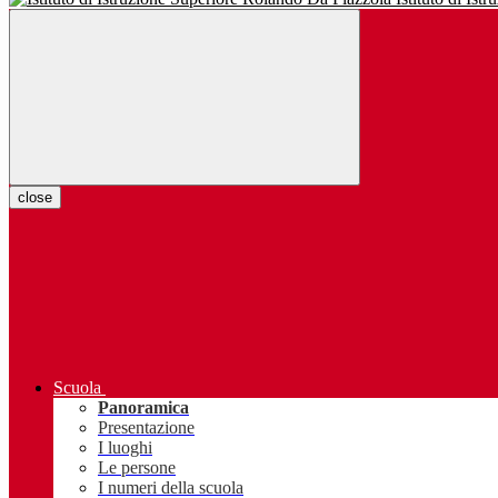
close
Scuola
Panoramica
Presentazione
I luoghi
Le persone
I numeri della scuola