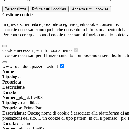
Personalizza
Rifiuta tutti
i cookies
Accetta tutti
i cookies
Gestione cookie
In questa schermata è possibile scegliere quali cookie consentire.
I cookie necessari sono quelli che consentono il funzionamento della pi
Per conoscere quali sono i cookie necessari al funzionamento potete v
Cookie necessari per il funzionamento
I cookie necessari per il funzionamento non possono essere disabilitati.
www.rolandodapiazzola.edu.it
Nome
Tipologia
Proprieta
Descrizione
Durata
Nome:
_pk_id.1.e408
Tipologia:
analitico
Proprieta:
Prime Parti
Descrizione:
Questo nome di cookie è associato alla piattaforma di ana
prestazioni del sito. È un cookie di tipo pattern, in cui il prefisso _pk
Durata:
1 anno
Nome:
_pk_ses.1.e408