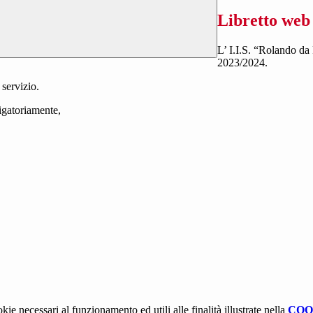
Libretto web 
L’ I.I.S. “Rolando da 
2023/2024.
 servizio.
ligatoriamente,
kie necessari al funzionamento ed utili alle finalità illustrate nella
COO