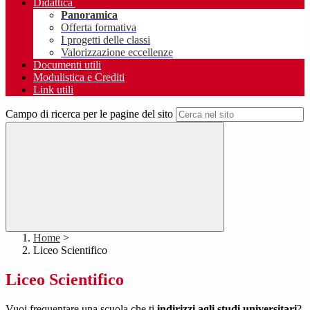
Didattica
Panoramica
Offerta formativa
I progetti delle classi
Valorizzazione eccellenze
Documenti utili
Modulistica e Crediti
Link utili
Campo di ricerca per le pagine del sito
Home
>
Liceo Scientifico
Liceo Scientifico
Vuoi frequentare una scuola che ti
indirizzi agli studi universitari
?