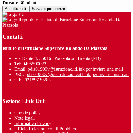
Durata:
30 minuti
Accetta tutti
Salva le preferenze
Istituto di Istruzione Superiore Rolando Da
Piazzola
Contatti
Istituto di Istruzione Superiore Rolando Da Piazzola
Via Dante 4, 35016 | Piazzola sul Brenta (PD)
Tel:
0495590023
Email:
pdis01900v@istruzione.it
Link per inviare una mail
PEC:
pdis01900v@pec.istruzione.it
Link per inviare una mail
C.F.: 92189730283
Sezione Link Utili
Cookie policy
Note legali
Informativa Privacy
Ufficio Relazioni con il Pubblico