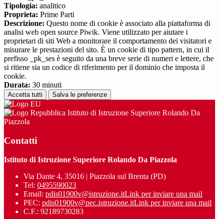
Tipologia:
analitico
Proprieta:
Prime Parti
Descrizione:
Questo nome di cookie è associato alla piattaforma di
analisi web open source Piwik. Viene utilizzato per aiutare i
proprietari di siti Web a monitorare il comportamento dei visitatori e
misurare le prestazioni del sito. È un cookie di tipo pattern, in cui il
prefisso _pk_ses è seguito da una breve serie di numeri e lettere, che
si ritiene sia un codice di riferimento per il dominio che imposta il
cookie.
Durata:
30 minuti
Accetta tutti
Salva le preferenze
Istituto di Istruzione Superiore Rolando Da
Piazzola
Contatti
Istituto di Istruzione Superiore Rolando Da Piazzola
Via Dante 4, 35016 | Piazzola sul Brenta (PD)
Tel:
0495590023
Email:
pdis01900v@istruzione.it
Link per inviare una mail
PEC:
pdis01900v@pec.istruzione.it
Link per inviare una mail
C.F.: 92189730283