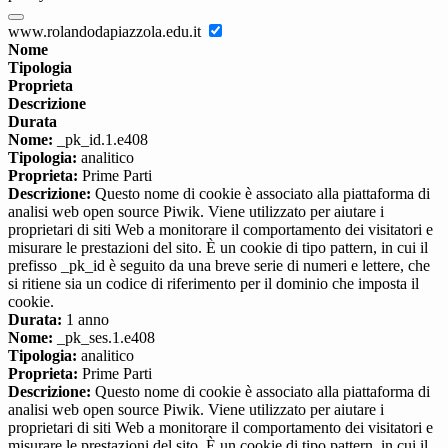
www.rolandodapiazzola.edu.it
Nome
Tipologia
Proprieta
Descrizione
Durata
Nome:
_pk_id.1.e408
Tipologia:
analitico
Proprieta:
Prime Parti
Descrizione:
Questo nome di cookie è associato alla piattaforma di
analisi web open source Piwik. Viene utilizzato per aiutare i
proprietari di siti Web a monitorare il comportamento dei visitatori e
misurare le prestazioni del sito. È un cookie di tipo pattern, in cui il
prefisso _pk_id è seguito da una breve serie di numeri e lettere, che
si ritiene sia un codice di riferimento per il dominio che imposta il
cookie.
Durata:
1 anno
Nome:
_pk_ses.1.e408
Tipologia:
analitico
Proprieta:
Prime Parti
Descrizione:
Questo nome di cookie è associato alla piattaforma di
analisi web open source Piwik. Viene utilizzato per aiutare i
proprietari di siti Web a monitorare il comportamento dei visitatori e
misurare le prestazioni del sito. È un cookie di tipo pattern, in cui il