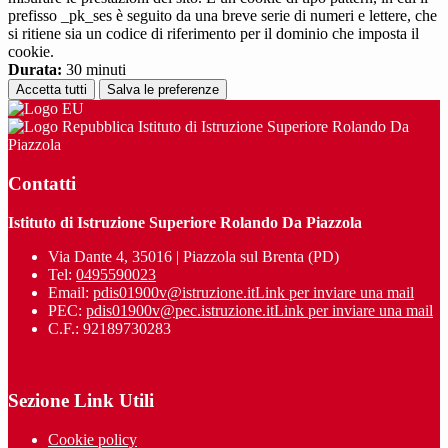
prefisso _pk_ses è seguito da una breve serie di numeri e lettere, che
si ritiene sia un codice di riferimento per il dominio che imposta il
cookie.
Durata:
30 minuti
Accetta tutti
Salva le preferenze
Istituto di Istruzione Superiore Rolando Da
Piazzola
Contatti
Istituto di Istruzione Superiore Rolando Da Piazzola
Via Dante 4, 35016 | Piazzola sul Brenta (PD)
Tel:
0495590023
Email:
pdis01900v@istruzione.it
Link per inviare una mail
PEC:
pdis01900v@pec.istruzione.it
Link per inviare una mail
C.F.: 92189730283
Sezione Link Utili
Cookie policy