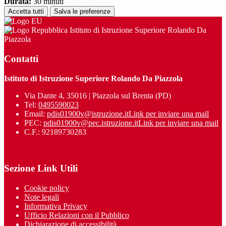
Durata:
30 minuti
Accetta tutti
Salva le preferenze
Istituto di Istruzione Superiore Rolando Da
Piazzola
Contatti
Istituto di Istruzione Superiore Rolando Da Piazzola
Via Dante 4, 35016 | Piazzola sul Brenta (PD)
Tel:
0495590023
Email:
pdis01900v@istruzione.it
Link per inviare una mail
PEC:
pdis01900v@pec.istruzione.it
Link per inviare una mail
C.F.: 92189730283
Sezione Link Utili
Cookie policy
Note legali
Informativa Privacy
Ufficio Relazioni con il Pubblico
Dichiarazione di accessibilità