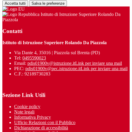
Accetta tutti
Salva le preferenze
Istituto di Istruzione Superiore Rolando Da
Piazzola
Contatti
Istituto di Istruzione Superiore Rolando Da Piazzola
Via Dante 4, 35016 | Piazzola sul Brenta (PD)
Tel:
0495590023
Email:
pdis01900v@istruzione.it
Link per inviare una mail
PEC:
pdis01900v@pec.istruzione.it
Link per inviare una mail
C.F.: 92189730283
Sezione Link Utili
Cookie policy
Note legali
Informativa Privacy
Ufficio Relazioni con il Pubblico
Dichiarazione di accessibilità