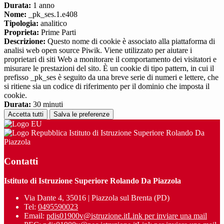
Durata:
1 anno
Nome:
_pk_ses.1.e408
Tipologia:
analitico
Proprieta:
Prime Parti
Descrizione:
Questo nome di cookie è associato alla piattaforma di
analisi web open source Piwik. Viene utilizzato per aiutare i
proprietari di siti Web a monitorare il comportamento dei visitatori e
misurare le prestazioni del sito. È un cookie di tipo pattern, in cui il
prefisso _pk_ses è seguito da una breve serie di numeri e lettere, che
si ritiene sia un codice di riferimento per il dominio che imposta il
cookie.
Durata:
30 minuti
Accetta tutti
Salva le preferenze
Istituto di Istruzione Superiore Rolando Da
Piazzola
Contatti
Istituto di Istruzione Superiore Rolando Da Piazzola
Via Dante 4, 35016 | Piazzola sul Brenta (PD)
Tel:
0495590023
Email:
pdis01900v@istruzione.it
Link per inviare una mail