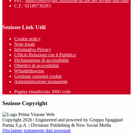
PEC:
pdis01900v@pec.istruzione.it
Link per inviare una mail
C.F.: 92189730283
Sezione Link Utili
Cookie policy
Note legali
Informativa Privacy
Ufficio Relazioni con il Pubblico
Dichiarazione di accessibilità
Obiettivi di accessibilità
Whistleblowing
Gestione consensi cookie
Amministrazione trasparente
Pagina visualizzata
3060
volte
Sezione Copyright
Copyright 2026 | Engineered and powered by Gruppo Spaggiari
Parma S.p.A. | Divisione Publishing & New Social Media
Disclaimer trattamento dati personali