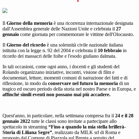
Il
Giorno della memoria
è una ricorrenza internazionale designata
dall'Assemblea generale delle Nazioni Unite e celebrata il
27
gennaio
come giornata per commemorare le vittime dell'Olocausto.
Il
Giorno del ricordo
è una solennità civile nazionale italiana
istituita con la legge n. 92 del 2004 e celebrata il
10 febbraio
in
ricordo dei massacri delle foibe e l'esodo giuliano dalmata.
In tali occasioni, come ogni anno, i docenti e gli studenti del
Rolando organizzano iniziative, incontri, visione di film e
documentari, letture, momenti comuni di narrazione dei fatti e di
riflessione, in modo da
conservare nel futuro la memoria
di un
tragico ed oscuro periodo della storia nel nostro Paese e in Europa, e
affinché simili eventi non possano mai più accadere.
Quest'anno, in particolare, nella settimana compresa fra il
24 e il 28
gennaio 2022
tutte le classi sono invitate a partecipare allo
spettacolo in streaming
“Fino a quando la mia stella brillerà-
Storia di Liliana Segre”
, realizzato da MILK srl di Roma e
proposto dal Comune di Piazzola sul Brenta a seguito del