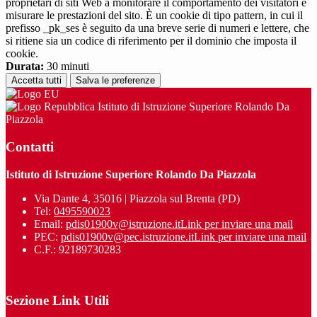
proprietari di siti Web a monitorare il comportamento dei visitatori e
misurare le prestazioni del sito. È un cookie di tipo pattern, in cui il
prefisso _pk_ses è seguito da una breve serie di numeri e lettere, che
si ritiene sia un codice di riferimento per il dominio che imposta il
cookie.
Durata:
30 minuti
Accetta tutti
Salva le preferenze
Istituto di Istruzione Superiore Rolando Da
Piazzola
Contatti
Istituto di Istruzione Superiore Rolando Da Piazzola
Via Dante 4, 35016 | Piazzola sul Brenta (PD)
Tel:
0495590023
Email:
pdis01900v@istruzione.it
Link per inviare una mail
PEC:
pdis01900v@pec.istruzione.it
Link per inviare una mail
C.F.: 92189730283
Sezione Link Utili