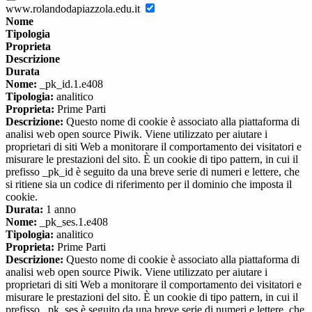
www.rolandodapiazzola.edu.it
Nome
Tipologia
Proprieta
Descrizione
Durata
Nome:
_pk_id.1.e408
Tipologia:
analitico
Proprieta:
Prime Parti
Descrizione:
Questo nome di cookie è associato alla piattaforma di
analisi web open source Piwik. Viene utilizzato per aiutare i
proprietari di siti Web a monitorare il comportamento dei visitatori e
misurare le prestazioni del sito. È un cookie di tipo pattern, in cui il
prefisso _pk_id è seguito da una breve serie di numeri e lettere, che
si ritiene sia un codice di riferimento per il dominio che imposta il
cookie.
Durata:
1 anno
Nome:
_pk_ses.1.e408
Tipologia:
analitico
Proprieta:
Prime Parti
Descrizione:
Questo nome di cookie è associato alla piattaforma di
analisi web open source Piwik. Viene utilizzato per aiutare i
proprietari di siti Web a monitorare il comportamento dei visitatori e
misurare le prestazioni del sito. È un cookie di tipo pattern, in cui il
prefisso _pk_ses è seguito da una breve serie di numeri e lettere, che