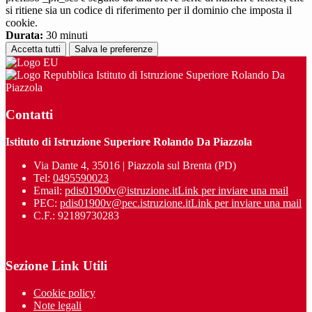
si ritiene sia un codice di riferimento per il dominio che imposta il
cookie.
Durata:
30 minuti
Accetta tutti
Salva le preferenze
Istituto di Istruzione Superiore Rolando Da
Piazzola
Contatti
Istituto di Istruzione Superiore Rolando Da Piazzola
Via Dante 4, 35016 | Piazzola sul Brenta (PD)
Tel:
0495590023
Email:
pdis01900v@istruzione.it
Link per inviare una mail
PEC:
pdis01900v@pec.istruzione.it
Link per inviare una mail
C.F.: 92189730283
Sezione Link Utili
Cookie policy
Note legali