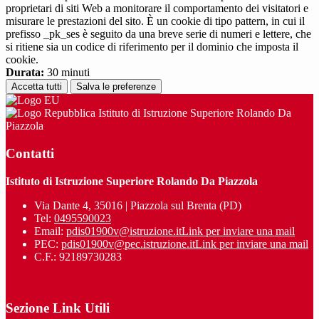
proprietari di siti Web a monitorare il comportamento dei visitatori e
misurare le prestazioni del sito. È un cookie di tipo pattern, in cui il
prefisso _pk_ses è seguito da una breve serie di numeri e lettere, che
si ritiene sia un codice di riferimento per il dominio che imposta il
cookie.
Durata:
30 minuti
Accetta tutti
Salva le preferenze
Istituto di Istruzione Superiore Rolando Da
Piazzola
Contatti
Istituto di Istruzione Superiore Rolando Da Piazzola
Via Dante 4, 35016 | Piazzola sul Brenta (PD)
Tel:
0495590023
Email:
pdis01900v@istruzione.it
Link per inviare una mail
PEC:
pdis01900v@pec.istruzione.it
Link per inviare una mail
C.F.: 92189730283
Sezione Link Utili