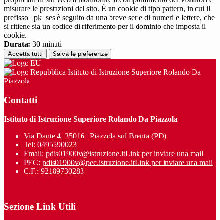
misurare le prestazioni del sito. È un cookie di tipo pattern, in cui il
prefisso _pk_ses è seguito da una breve serie di numeri e lettere, che
si ritiene sia un codice di riferimento per il dominio che imposta il
cookie.
Durata:
30 minuti
Accetta tutti
Salva le preferenze
Istituto di Istruzione Superiore Rolando Da
Piazzola
Contatti
Istituto di Istruzione Superiore Rolando Da Piazzola
Via Dante 4, 35016 | Piazzola sul Brenta (PD)
Tel:
0495590023
Email:
pdis01900v@istruzione.it
Link per inviare una mail
PEC:
pdis01900v@pec.istruzione.it
Link per inviare una mail
C.F.: 92189730283
Sezione Link Utili