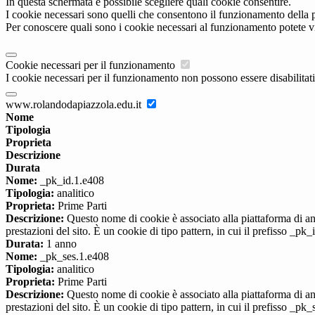
In questa schermata è possibile scegliere quali cookie consentire.
I cookie necessari sono quelli che consentono il funzionamento della pi
Per conoscere quali sono i cookie necessari al funzionamento potete v
Cookie necessari per il funzionamento
I cookie necessari per il funzionamento non possono essere disabilitati.
www.rolandodapiazzola.edu.it
Nome
Tipologia
Proprieta
Descrizione
Durata
Nome:
_pk_id.1.e408
Tipologia:
analitico
Proprieta:
Prime Parti
Descrizione:
Questo nome di cookie è associato alla piattaforma di ana
prestazioni del sito. È un cookie di tipo pattern, in cui il prefisso _pk
Durata:
1 anno
Nome:
_pk_ses.1.e408
Tipologia:
analitico
Proprieta:
Prime Parti
Descrizione:
Questo nome di cookie è associato alla piattaforma di ana
prestazioni del sito. È un cookie di tipo pattern, in cui il prefisso _pk