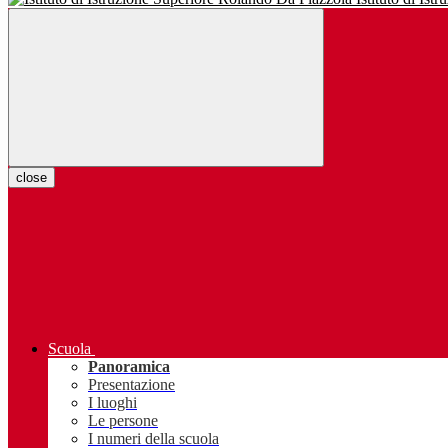
close
Scuola
Panoramica
Presentazione
I luoghi
Le persone
I numeri della scuola