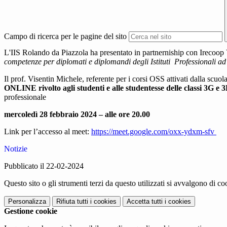
Campo di ricerca per le pagine del sito
L'IIS Rolando da Piazzola ha presentato in partnerniship con Irecoo
competenze per diplomati e diplomandi degli Istituti Professionali ad i
Il prof. Visentin Michele, referente per i corsi OSS attivati dalla scuo
ONLINE rivolto agli studenti e alle studentesse delle classi 3G e
professionale
mercoledì 28 febbraio 2024 – alle ore 20.00
Link per l’accesso al meet:
https://meet.google.com/oxx-ydxm-sfv
Notizie
Pubblicato il 22-02-2024
Questo sito o gli strumenti terzi da questo utilizzati si avvalgono di coo
Personalizza
Rifiuta tutti
i cookies
Accetta tutti
i cookies
Gestione cookie