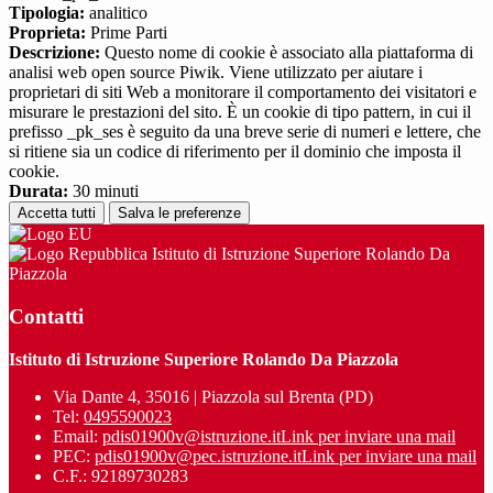
Tipologia:
analitico
Proprieta:
Prime Parti
Descrizione:
Questo nome di cookie è associato alla piattaforma di
analisi web open source Piwik. Viene utilizzato per aiutare i
proprietari di siti Web a monitorare il comportamento dei visitatori e
misurare le prestazioni del sito. È un cookie di tipo pattern, in cui il
prefisso _pk_ses è seguito da una breve serie di numeri e lettere, che
si ritiene sia un codice di riferimento per il dominio che imposta il
cookie.
Durata:
30 minuti
Accetta tutti
Salva le preferenze
Istituto di Istruzione Superiore Rolando Da
Piazzola
Contatti
Istituto di Istruzione Superiore Rolando Da Piazzola
Via Dante 4, 35016 | Piazzola sul Brenta (PD)
Tel:
0495590023
Email:
pdis01900v@istruzione.it
Link per inviare una mail
PEC:
pdis01900v@pec.istruzione.it
Link per inviare una mail
C.F.: 92189730283