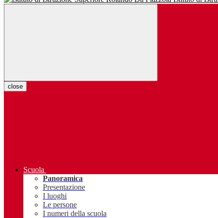
close
Scuola
Panoramica
Presentazione
I luoghi
Le persone
I numeri della scuola