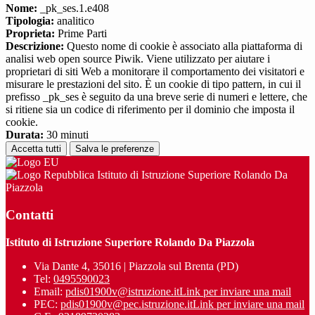
Nome:
_pk_ses.1.e408
Tipologia:
analitico
Proprieta:
Prime Parti
Descrizione:
Questo nome di cookie è associato alla piattaforma di
analisi web open source Piwik. Viene utilizzato per aiutare i
proprietari di siti Web a monitorare il comportamento dei visitatori e
misurare le prestazioni del sito. È un cookie di tipo pattern, in cui il
prefisso _pk_ses è seguito da una breve serie di numeri e lettere, che
si ritiene sia un codice di riferimento per il dominio che imposta il
cookie.
Durata:
30 minuti
Accetta tutti
Salva le preferenze
Istituto di Istruzione Superiore Rolando Da
Piazzola
Contatti
Istituto di Istruzione Superiore Rolando Da Piazzola
Via Dante 4, 35016 | Piazzola sul Brenta (PD)
Tel:
0495590023
Email:
pdis01900v@istruzione.it
Link per inviare una mail
PEC:
pdis01900v@pec.istruzione.it
Link per inviare una mail