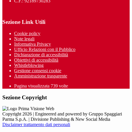
C.F.: 92189730283
Sezione Link Utili
Cookie policy
Note legali
Informativa Privacy
Ufficio Relazioni con il Pubblico
Dichiarazione di accessibilità
Obiettivi di accessibilità
Whistleblowing
Gestione consensi cookie
Amministrazione trasparente
Pagina visualizzata
739
volte
Sezione Copyright
Copyright 2026 | Engineered and powered by Gruppo Spaggiari
Parma S.p.A. | Divisione Publishing & New Social Media
Disclaimer trattamento dati personali