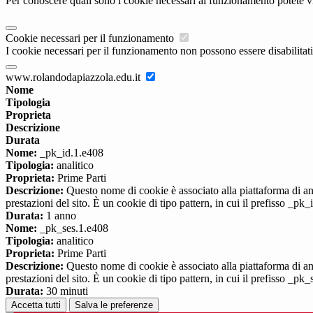
Per conoscere quali sono i cookie necessari al funzionamento potete v
Cookie necessari per il funzionamento
I cookie necessari per il funzionamento non possono essere disabilitati.
www.rolandodapiazzola.edu.it
Nome
Tipologia
Proprieta
Descrizione
Durata
Nome:
_pk_id.1.e408
Tipologia:
analitico
Proprieta:
Prime Parti
Descrizione:
Questo nome di cookie è associato alla piattaforma di ana
prestazioni del sito. È un cookie di tipo pattern, in cui il prefisso _pk
Durata:
1 anno
Nome:
_pk_ses.1.e408
Tipologia:
analitico
Proprieta:
Prime Parti
Descrizione:
Questo nome di cookie è associato alla piattaforma di ana
prestazioni del sito. È un cookie di tipo pattern, in cui il prefisso _pk
Durata:
30 minuti
Accetta tutti
Salva le preferenze