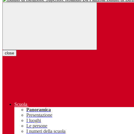
close
Scuola
Panoramica
Presentazione
I luoghi
Le persone
I numeri della scuola