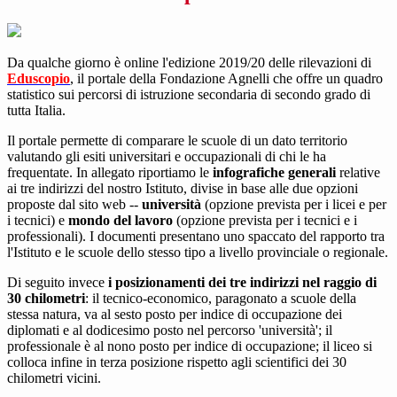
Da qualche giorno è online l'edizione 2019/20 delle rilevazioni di
Eduscopio
, il portale della Fondazione Agnelli che offre un quadro
statistico sui percorsi di istruzione secondaria di secondo grado di
tutta Italia.
Il portale permette di comparare le scuole di un dato territorio
valutando gli esiti universitari e occupazionali di chi le ha
frequentate. In allegato riportiamo le
infografiche generali
relative
ai tre indirizzi del nostro Istituto, divise in base alle due opzioni
proposte dal sito web --
università
(opzione prevista per i licei e per
i tecnici) e
mondo del lavoro
(opzione prevista per i tecnici e i
professionali). I documenti presentano uno spaccato del rapporto tra
l'Istituto e le scuole dello stesso tipo a livello provinciale o regionale.
Di seguito invece
i posizionamenti dei tre indirizzi nel raggio di
30 chilometri
: il tecnico-economico, paragonato a scuole della
stessa natura, va al sesto posto per indice di occupazione dei
diplomati e al dodicesimo posto nel percorso 'università'; il
professionale è al nono posto per indice di occupazione; il liceo si
colloca infine in terza posizione rispetto agli scientifici dei 30
chilometri vicini.