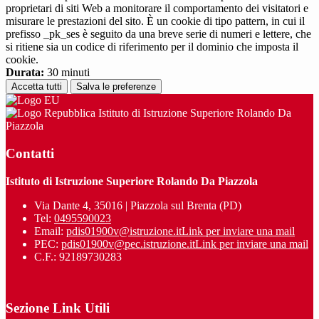
proprietari di siti Web a monitorare il comportamento dei visitatori e
misurare le prestazioni del sito. È un cookie di tipo pattern, in cui il
prefisso _pk_ses è seguito da una breve serie di numeri e lettere, che
si ritiene sia un codice di riferimento per il dominio che imposta il
cookie.
Durata:
30 minuti
Accetta tutti
Salva le preferenze
Istituto di Istruzione Superiore Rolando Da
Piazzola
Contatti
Istituto di Istruzione Superiore Rolando Da Piazzola
Via Dante 4, 35016 | Piazzola sul Brenta (PD)
Tel:
0495590023
Email:
pdis01900v@istruzione.it
Link per inviare una mail
PEC:
pdis01900v@pec.istruzione.it
Link per inviare una mail
C.F.: 92189730283
Sezione Link Utili