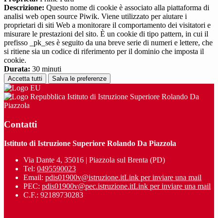
Descrizione:
Questo nome di cookie è associato alla piattaforma di
analisi web open source Piwik. Viene utilizzato per aiutare i
proprietari di siti Web a monitorare il comportamento dei visitatori e
misurare le prestazioni del sito. È un cookie di tipo pattern, in cui il
prefisso _pk_ses è seguito da una breve serie di numeri e lettere, che
si ritiene sia un codice di riferimento per il dominio che imposta il
cookie.
Durata:
30 minuti
Accetta tutti
Salva le preferenze
Istituto di Istruzione Superiore Rolando Da
Piazzola
Contatti
Istituto di Istruzione Superiore Rolando Da Piazzola
Via Dante 4, 35016 | Piazzola sul Brenta (PD)
Tel:
0495590023
Email:
pdis01900v@istruzione.it
Link per inviare una mail
PEC:
pdis01900v@pec.istruzione.it
Link per inviare una mail
C.F.: 92189730283