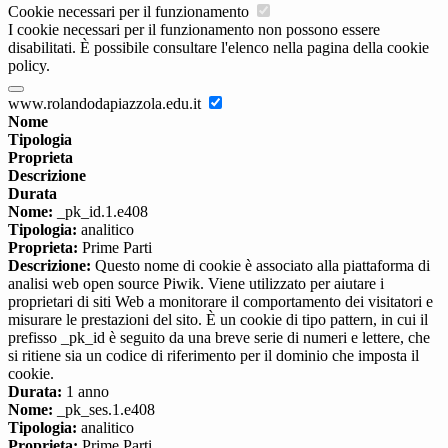
Cookie necessari per il funzionamento
I cookie necessari per il funzionamento non possono essere
disabilitati. È possibile consultare l'elenco nella pagina della cookie
policy.
www.rolandodapiazzola.edu.it
Nome
Tipologia
Proprieta
Descrizione
Durata
Nome:
_pk_id.1.e408
Tipologia:
analitico
Proprieta:
Prime Parti
Descrizione:
Questo nome di cookie è associato alla piattaforma di
analisi web open source Piwik. Viene utilizzato per aiutare i
proprietari di siti Web a monitorare il comportamento dei visitatori e
misurare le prestazioni del sito. È un cookie di tipo pattern, in cui il
prefisso _pk_id è seguito da una breve serie di numeri e lettere, che
si ritiene sia un codice di riferimento per il dominio che imposta il
cookie.
Durata:
1 anno
Nome:
_pk_ses.1.e408
Tipologia:
analitico
Proprieta:
Prime Parti