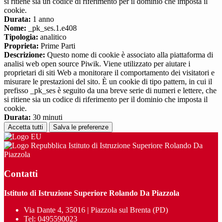
si ritiene sia un codice di riferimento per il dominio che imposta il
cookie.
Durata:
1 anno
Nome:
_pk_ses.1.e408
Tipologia:
analitico
Proprieta:
Prime Parti
Descrizione:
Questo nome di cookie è associato alla piattaforma di
analisi web open source Piwik. Viene utilizzato per aiutare i
proprietari di siti Web a monitorare il comportamento dei visitatori e
misurare le prestazioni del sito. È un cookie di tipo pattern, in cui il
prefisso _pk_ses è seguito da una breve serie di numeri e lettere, che
si ritiene sia un codice di riferimento per il dominio che imposta il
cookie.
Durata:
30 minuti
Accetta tutti
Salva le preferenze
Istituto di Istruzione Superiore Rolando Da
Piazzola
Contatti
Istituto di Istruzione Superiore Rolando Da Piazzola
Via Dante 4, 35016 | Piazzola sul Brenta (PD)
Tel:
0495590023