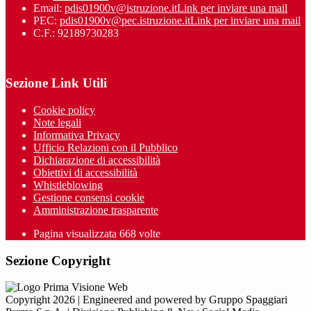
Email:
pdis01900v@istruzione.it
Link per inviare una mail
PEC:
pdis01900v@pec.istruzione.it
Link per inviare una mail
C.F.: 92189730283
Sezione Link Utili
Cookie policy
Note legali
Informativa Privacy
Ufficio Relazioni con il Pubblico
Dichiarazione di accessibilità
Obiettivi di accessibilità
Whistleblowing
Gestione consensi cookie
Amministrazione trasparente
Pagina visualizzata
668
volte
Sezione Copyright
Copyright 2026 | Engineered and powered by Gruppo Spaggiari