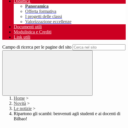
Didattica
Panoramica
Offerta formativa
I progetti delle classi
Valorizzazione eccellenze
Documenti utili
Modulistica e Crediti
Link utili
Campo di ricerca per le pagine del sito
Home
>
Novità
>
Le notizie
>
Ripartono gli scambi: benvenuti agli studenti e ai docenti di
Bilbao!