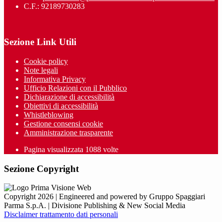
C.F.: 92189730283
Sezione Link Utili
Cookie policy
Note legali
Informativa Privacy
Ufficio Relazioni con il Pubblico
Dichiarazione di accessibilità
Obiettivi di accessibilità
Whistleblowing
Gestione consensi cookie
Amministrazione trasparente
Pagina visualizzata
1088
volte
Sezione Copyright
Copyright 2026 | Engineered and powered by Gruppo Spaggiari
Parma S.p.A. | Divisione Publishing & New Social Media
Disclaimer trattamento dati personali