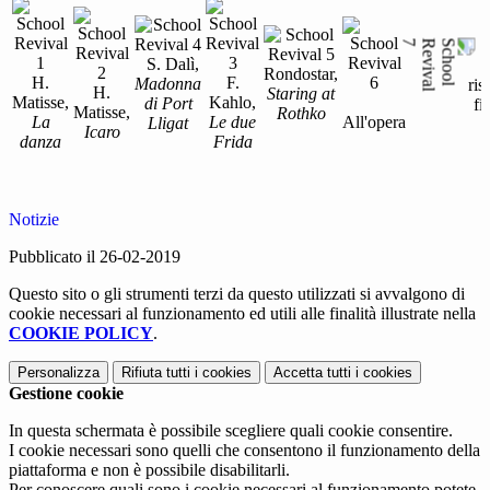
S. Dalì,
Rondostar,
H.
F.
Madonna
ris
H.
Staring at
Matisse,
Kahlo,
di Port
fi
Matisse,
Rothko
La
Le due
All'opera
Lligat
Icaro
danza
Frida
Notizie
Pubblicato il 26-02-2019
Questo sito o gli strumenti terzi da questo utilizzati si avvalgono di
cookie necessari al funzionamento ed utili alle finalità illustrate nella
COOKIE POLICY
.
Personalizza
Rifiuta tutti
i cookies
Accetta tutti
i cookies
Gestione cookie
In questa schermata è possibile scegliere quali cookie consentire.
I cookie necessari sono quelli che consentono il funzionamento della
piattaforma e non è possibile disabilitarli.
Per conoscere quali sono i cookie necessari al funzionamento potete