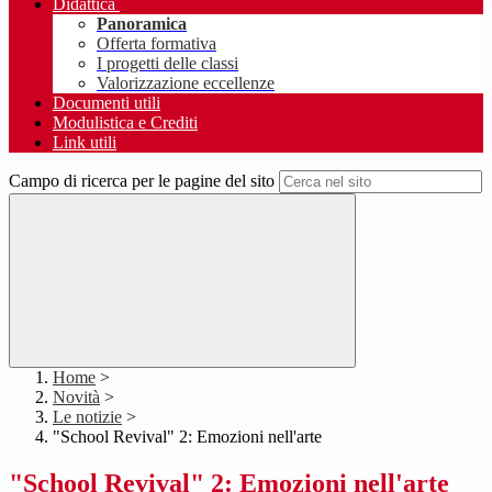
Didattica
Panoramica
Offerta formativa
I progetti delle classi
Valorizzazione eccellenze
Documenti utili
Modulistica e Crediti
Link utili
Campo di ricerca per le pagine del sito
Home
>
Novità
>
Le notizie
>
"School Revival" 2: Emozioni nell'arte
"School Revival" 2: Emozioni nell'arte