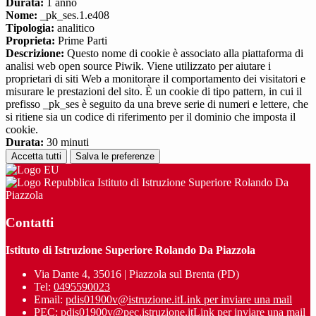
Durata:
1 anno
Nome:
_pk_ses.1.e408
Tipologia:
analitico
Proprieta:
Prime Parti
Descrizione:
Questo nome di cookie è associato alla piattaforma di
analisi web open source Piwik. Viene utilizzato per aiutare i
proprietari di siti Web a monitorare il comportamento dei visitatori e
misurare le prestazioni del sito. È un cookie di tipo pattern, in cui il
prefisso _pk_ses è seguito da una breve serie di numeri e lettere, che
si ritiene sia un codice di riferimento per il dominio che imposta il
cookie.
Durata:
30 minuti
Accetta tutti
Salva le preferenze
Istituto di Istruzione Superiore Rolando Da
Piazzola
Contatti
Istituto di Istruzione Superiore Rolando Da Piazzola
Via Dante 4, 35016 | Piazzola sul Brenta (PD)
Tel:
0495590023
Email:
pdis01900v@istruzione.it
Link per inviare una mail
PEC:
pdis01900v@pec.istruzione.it
Link per inviare una mail