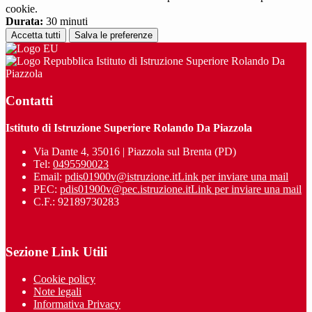
cookie.
Durata:
30 minuti
Accetta tutti
Salva le preferenze
Istituto di Istruzione Superiore Rolando Da
Piazzola
Contatti
Istituto di Istruzione Superiore Rolando Da Piazzola
Via Dante 4, 35016 | Piazzola sul Brenta (PD)
Tel:
0495590023
Email:
pdis01900v@istruzione.it
Link per inviare una mail
PEC:
pdis01900v@pec.istruzione.it
Link per inviare una mail
C.F.: 92189730283
Sezione Link Utili
Cookie policy
Note legali
Informativa Privacy