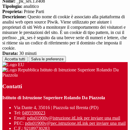
Nome:
_pk_ses.1.e408
Tipologia:
analitico
Proprieta:
Prime Parti
Descrizione:
Questo nome di cookie è associato alla piattaforma di
analisi web open source Piwik. Viene utilizzato per aiutare i
proprietari di siti Web a monitorare il comportamento dei visitatori e
misurare le prestazioni del sito. È un cookie di tipo pattern, in cui il
prefisso _pk_ses è seguito da una breve serie di numeri e lettere, che
si ritiene sia un codice di riferimento per il dominio che imposta il
cookie.
Durata:
30 minuti
Accetta tutti
Salva le preferenze
Istituto di Istruzione Superiore Rolando Da
Piazzola
Contatti
Istituto di Istruzione Superiore Rolando Da Piazzola
Via Dante 4, 35016 | Piazzola sul Brenta (PD)
Tel:
0495590023
Email:
pdis01900v@istruzione.it
Link per inviare una mail
PEC:
pdis01900v@pec.istruzione.it
Link per inviare una mail
C.F.: 92189730283