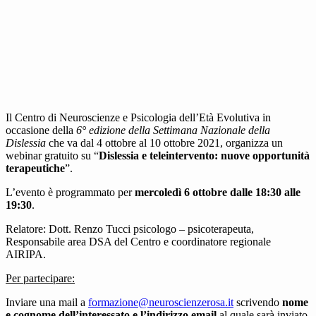
Il Centro di Neuroscienze e Psicologia dell’Età Evolutiva in
occasione della
6° edizione della Settimana Nazionale della
Dislessia
che va dal 4 ottobre al 10 ottobre 2021, organizza un
webinar gratuito su “
Dislessia e teleintervento: nuove opportunità
terapeutiche
”.
L’evento è programmato per
mercoledì 6 ottobre dalle 18:30 alle
19:30
.
Relatore: Dott. Renzo Tucci psicologo – psicoterapeuta,
Responsabile area DSA del Centro e coordinatore regionale
AIRIPA.
Per partecipare:
Inviare una mail a
formazione@neuroscienzerosa.it
scrivendo
nome
e cognome dell’interessato e l’indirizzo email
al quale sarà inviato