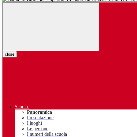
close
Scuola
Panoramica
Presentazione
I luoghi
Le persone
I numeri della scuola