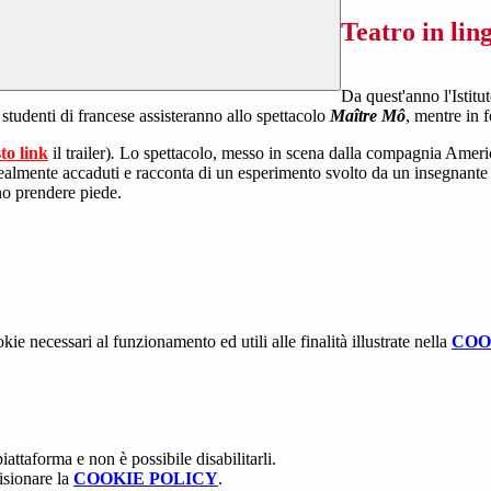
Teatro in li
Da quest'anno l'Istitut
i studenti di francese assisteranno allo spettacolo
Maître Mô
, mentre in 
to link
il trailer)
.
Lo spettacolo, messo in scena dalla compagnia Ameri
realmente accaduti e racconta di un esperimento svolto da un insegnante c
no prendere piede.
kie necessari al funzionamento ed utili alle finalità illustrate nella
COO
attaforma e non è possibile disabilitarli.
isionare la
COOKIE POLICY
.