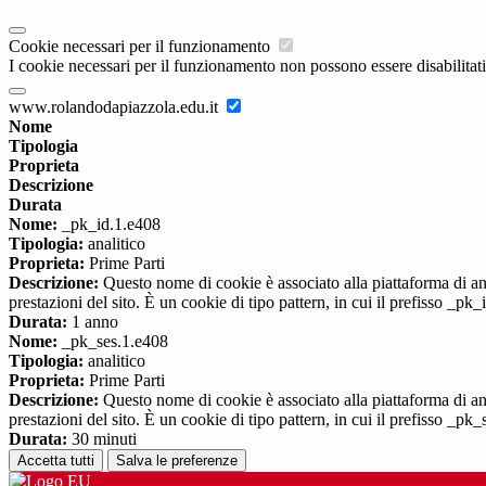
Cookie necessari per il funzionamento
I cookie necessari per il funzionamento non possono essere disabilitati.
www.rolandodapiazzola.edu.it
Nome
Tipologia
Proprieta
Descrizione
Durata
Nome:
_pk_id.1.e408
Tipologia:
analitico
Proprieta:
Prime Parti
Descrizione:
Questo nome di cookie è associato alla piattaforma di ana
prestazioni del sito. È un cookie di tipo pattern, in cui il prefisso _pk
Durata:
1 anno
Nome:
_pk_ses.1.e408
Tipologia:
analitico
Proprieta:
Prime Parti
Descrizione:
Questo nome di cookie è associato alla piattaforma di ana
prestazioni del sito. È un cookie di tipo pattern, in cui il prefisso _pk
Durata:
30 minuti
Accetta tutti
Salva le preferenze