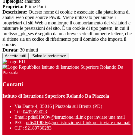
Tipologia:
analitico
Proprieta:
Prime Parti
Descrizione:
Questo nome di cookie è associato alla piattaforma di
analisi web open source Piwik. Viene utilizzato per aiutare i
proprietari di siti Web a monitorare il comportamento dei visitatori e
misurare le prestazioni del sito. È un cookie di tipo pattern, in cui il
prefisso _pk_ses è seguito da una breve serie di numeri e lettere, che
si ritiene sia un codice di riferimento per il dominio che imposta il
cookie.
Durata:
30 minuti
Accetta tutti
Salva le preferenze
Istituto di Istruzione Superiore Rolando Da
Piazzola
Contatti
Istituto di Istruzione Superiore Rolando Da Piazzola
Via Dante 4, 35016 | Piazzola sul Brenta (PD)
Tel:
0495590023
Email:
pdis01900v@istruzione.it
Link per inviare una mail
PEC:
pdis01900v@pec.istruzione.it
Link per inviare una mail
C.F.: 92189730283