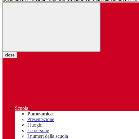
close
Scuola
Panoramica
Presentazione
I luoghi
Le persone
I numeri della scuola