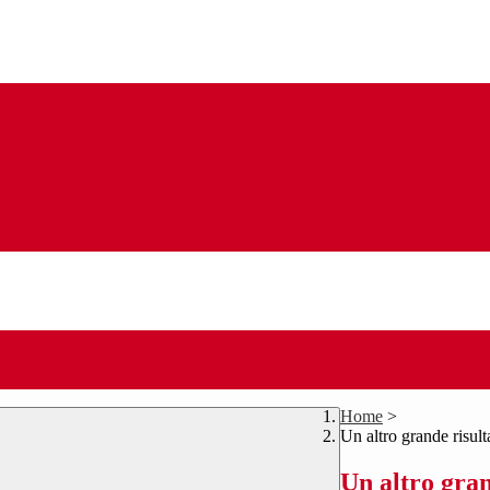
Home
>
Un altro grande risul
Un altro gran