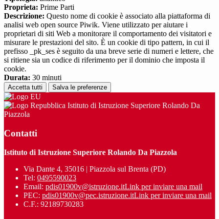
Proprieta:
Prime Parti
Descrizione:
Questo nome di cookie è associato alla piattaforma di
analisi web open source Piwik. Viene utilizzato per aiutare i
proprietari di siti Web a monitorare il comportamento dei visitatori e
misurare le prestazioni del sito. È un cookie di tipo pattern, in cui il
prefisso _pk_ses è seguito da una breve serie di numeri e lettere, che
si ritiene sia un codice di riferimento per il dominio che imposta il
cookie.
Durata:
30 minuti
Accetta tutti
Salva le preferenze
Istituto di Istruzione Superiore Rolando Da
Piazzola
Contatti
Istituto di Istruzione Superiore Rolando Da Piazzola
Via Dante 4, 35016 | Piazzola sul Brenta (PD)
Tel:
0495590023
Email:
pdis01900v@istruzione.it
Link per inviare una mail
PEC:
pdis01900v@pec.istruzione.it
Link per inviare una mail
C.F.: 92189730283