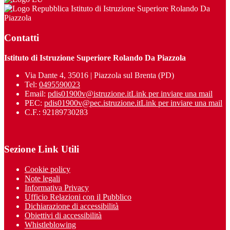
Istituto di Istruzione Superiore Rolando Da
Piazzola
Contatti
Istituto di Istruzione Superiore Rolando Da Piazzola
Via Dante 4, 35016 | Piazzola sul Brenta (PD)
Tel:
0495590023
Email:
pdis01900v@istruzione.it
Link per inviare una mail
PEC:
pdis01900v@pec.istruzione.it
Link per inviare una mail
C.F.: 92189730283
Sezione Link Utili
Cookie policy
Note legali
Informativa Privacy
Ufficio Relazioni con il Pubblico
Dichiarazione di accessibilità
Obiettivi di accessibilità
Whistleblowing