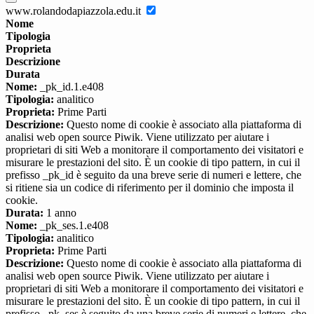
www.rolandodapiazzola.edu.it
Nome
Tipologia
Proprieta
Descrizione
Durata
Nome:
_pk_id.1.e408
Tipologia:
analitico
Proprieta:
Prime Parti
Descrizione:
Questo nome di cookie è associato alla piattaforma di
analisi web open source Piwik. Viene utilizzato per aiutare i
proprietari di siti Web a monitorare il comportamento dei visitatori e
misurare le prestazioni del sito. È un cookie di tipo pattern, in cui il
prefisso _pk_id è seguito da una breve serie di numeri e lettere, che
si ritiene sia un codice di riferimento per il dominio che imposta il
cookie.
Durata:
1 anno
Nome:
_pk_ses.1.e408
Tipologia:
analitico
Proprieta:
Prime Parti
Descrizione:
Questo nome di cookie è associato alla piattaforma di
analisi web open source Piwik. Viene utilizzato per aiutare i
proprietari di siti Web a monitorare il comportamento dei visitatori e
misurare le prestazioni del sito. È un cookie di tipo pattern, in cui il
prefisso _pk_ses è seguito da una breve serie di numeri e lettere, che