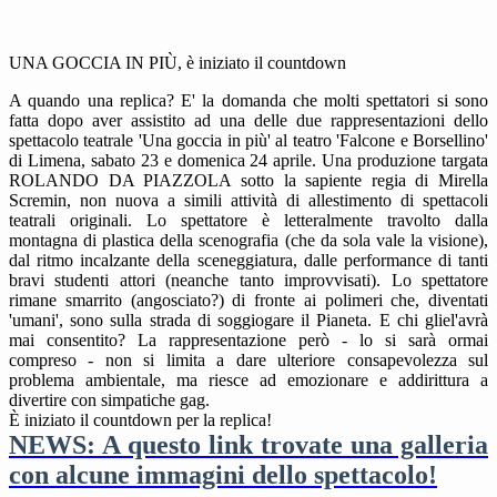
UNA GOCCIA IN PIÙ, è iniziato il countdown
A quando una replica? E' la domanda che molti spettatori si sono
fatta dopo aver assistito ad una delle due rappresentazioni dello
spettacolo teatrale 'Una goccia in più' al teatro 'Falcone e Borsellino'
di Limena, sabato 23 e domenica 24 aprile. Una produzione targata
ROLANDO DA PIAZZOLA sotto la sapiente regia di Mirella
Scremin, non nuova a simili attività di allestimento di spettacoli
teatrali originali. Lo spettatore è letteralmente travolto dalla
montagna di plastica della scenografia (che da sola vale la visione),
dal ritmo incalzante della sceneggiatura, dalle performance di tanti
bravi studenti attori (neanche tanto improvvisati). Lo spettatore
rimane smarrito (angosciato?) di fronte ai polimeri che, diventati
'umani', sono sulla strada di soggiogare il Pianeta. E chi gliel'avrà
mai consentito? La rappresentazione però - lo si sarà ormai
compreso - non si limita a dare ulteriore consapevolezza sul
problema ambientale, ma riesce ad emozionare e addirittura a
divertire con simpatiche gag.
È iniziato il countdown per la replica!
NEWS: A questo link trovate una galleria
con alcune immagini dello spettacolo!