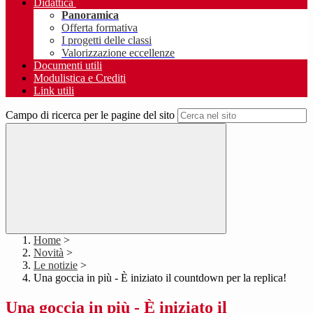
Didattica
Panoramica
Offerta formativa
I progetti delle classi
Valorizzazione eccellenze
Documenti utili
Modulistica e Crediti
Link utili
Campo di ricerca per le pagine del sito
Home
>
Novità
>
Le notizie
>
Una goccia in più - È iniziato il countdown per la replica!
Una goccia in più - È iniziato il