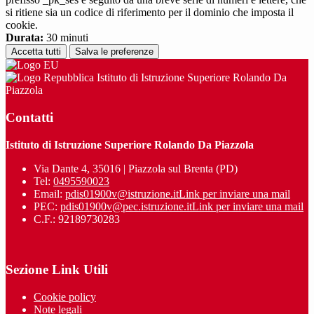
si ritiene sia un codice di riferimento per il dominio che imposta il
cookie.
Durata:
30 minuti
Accetta tutti
Salva le preferenze
Istituto di Istruzione Superiore Rolando Da
Piazzola
Contatti
Istituto di Istruzione Superiore Rolando Da Piazzola
Via Dante 4, 35016 | Piazzola sul Brenta (PD)
Tel:
0495590023
Email:
pdis01900v@istruzione.it
Link per inviare una mail
PEC:
pdis01900v@pec.istruzione.it
Link per inviare una mail
C.F.: 92189730283
Sezione Link Utili
Cookie policy
Note legali