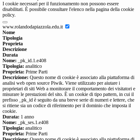
I cookie necessari per il funzionamento non possono essere
disabilitati. È possibile consultare l'elenco nella pagina della cookie
policy.
www.rolandodapiazzola.edu.it
Nome
Tipologia
Proprieta
Descrizione
Durata
Nome:
_pk_id.1.e408
Tipologia:
analitico
Proprieta:
Prime Parti
Descrizione:
Questo nome di cookie è associato alla piattaforma di
analisi web open source Piwik. Viene utilizzato per aiutare i
proprietari di siti Web a monitorare il comportamento dei visitatori e
misurare le prestazioni del sito. È un cookie di tipo pattern, in cui il
prefisso _pk_id è seguito da una breve serie di numeri e lettere, che
si ritiene sia un codice di riferimento per il dominio che imposta il
cookie.
Durata:
1 anno
Nome:
_pk_ses.1.e408
Tipologia:
analitico
Proprieta:
Prime Parti
Descrizione:
Questo nome di cookie è associato alla piattaforma di