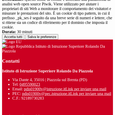
analisi web open source Piwik. Viene utilizzato per aiutare i
proprietari di siti Web a monitorare il comportamento dei visitatori e
misurare le prestazioni del sito. È un cookie di tipo pattern, in cui il
prefisso _pk_ses è seguito da una breve serie di numeri e lettere, che
si ritiene sia un codice di riferimento per il dominio che imposta il
cookie.
Durata:
30 minuti
Accetta tutti
Salva le preferenze
Istituto di Istruzione Superiore Rolando Da
Piazzola
Contatti
Istituto di Istruzione Superiore Rolando Da Piazzola
Via Dante 4, 35016 | Piazzola sul Brenta (PD)
Tel:
0495590023
Email:
pdis01900v@istruzione.it
Link per inviare una mail
PEC:
pdis01900v@pec.istruzione.it
Link per inviare una mail
C.F.: 92189730283