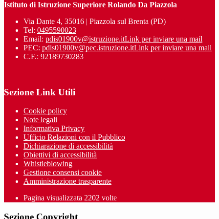
Istituto di Istruzione Superiore Rolando Da Piazzola
Via Dante 4, 35016 | Piazzola sul Brenta (PD)
Tel:
0495590023
Email:
pdis01900v@istruzione.it
Link per inviare una mail
PEC:
pdis01900v@pec.istruzione.it
Link per inviare una mail
C.F.: 92189730283
Sezione Link Utili
Cookie policy
Note legali
Informativa Privacy
Ufficio Relazioni con il Pubblico
Dichiarazione di accessibilità
Obiettivi di accessibilità
Whistleblowing
Gestione consensi cookie
Amministrazione trasparente
Pagina visualizzata
2202
volte
Sezione Copyright