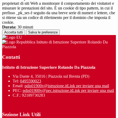
proprietari di siti Web a monitorare il comportamento dei visitatori e
misurare le prestazioni del sito. È un cookie di tipo pattern, in cui il
prefisso _pk_ses è seguito da una breve serie di numeri e lettere, che
si ritiene sia un codice di riferimento per il dominio che imposta il
cookie.
Durata:
30 minuti
Accetta tutti
Salva le preferenze
Istituto di Istruzione Superiore Rolando Da
Piazzola
Contatti
Istituto di Istruzione Superiore Rolando Da Piazzola
Via Dante 4, 35016 | Piazzola sul Brenta (PD)
Tel:
0495590023
Email:
pdis01900v@istruzione.it
Link per inviare una mail
PEC:
pdis01900v@pec.istruzione.it
Link per inviare una mail
C.F.: 92189730283
Sezione Link Utili