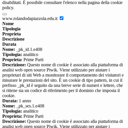
disabilitati. È possibile consultare l'elenco nella pagina della cookie
policy.
www.rolandodapiazzola.edu.it
Nome
Tipologia
Proprieta
Descrizione
Durata
Nome:
_pk_id.1.e408
Tipologia:
analitico
Proprieta:
Prime Parti
Descrizione:
Questo nome di cookie è associato alla piattaforma di
analisi web open source Piwik. Viene utilizzato per aiutare i
proprietari di siti Web a monitorare il comportamento dei visitatori e
misurare le prestazioni del sito. È un cookie di tipo pattern, in cui il
prefisso _pk_id è seguito da una breve serie di numeri e lettere, che
si ritiene sia un codice di riferimento per il dominio che imposta il
cookie.
Durata:
1 anno
Nome:
_pk_ses.1.e408
Tipologia:
analitico
Proprieta:
Prime Parti
Descrizione:
Questo nome di cookie è associato alla piattaforma di
analisi web open source Piwik. Viene utilizzato per aiutare i