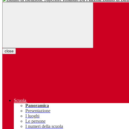
close
Scuola
Panoramica
Presentazione
I luoghi
Le persone
I numeri della scuola