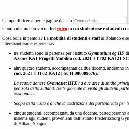
Campo di ricerca per le pagine del sito
Condividiamo con voi un
bel
video
in cui studentesse e studenti ci
Cosa bolle in pentola? La
mobilità di studenti e staff
al Rolando è se
interessantissime esperienze:
tre studenti sono in partenza per l'Istituto
Gymnasium og HF
di
Azione KA1 Progetti Mobilità cod. 2021-1-IT02-KA121-S
altri quattro studenti, accompagnati da due docenti, andranno i
cod. 2021-1-IT02-KA121-SCH-000009676).
La scuola danese
Gymnasiet HTX
ha due aree di studio princi
penisola dello Jutland. Nelle giornate di visita gli studenti part
economica.
Scopo della visita è anche la costruzione del partenariato per le 
cinque studenti, accompagnati da una docente, parteciperanno a
insieme agli studenti provenienti dall’istituto Frederiksborg G
di Bilbao, Spagna.