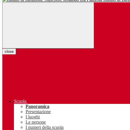
close
Scuola
Panoramica
Presentazione
I luoghi
Le persone
I numeri della scuola