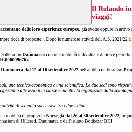
Il Rolando in
viaggi!
 raccontano delle loro esperienze europee
, già svolte oppure in arriv
mpre ricca di proposte... Dopo le numerose attività dell'A.S. 2021/22 (
 Hillerod in
Danimarca
con una
mobilità individuale di breve periodo
CH-000009676).
n
Danimarca dal 12 al 16 settembre 2022
nell'ambito dello stesso
Pro
pali, una tecnico-economica e una scientifica. Le due sedi sono rispett
eciperanno alle lezioni in classe e ad attività organizzate dalla scuola p
attività di scambio successive tra i due istituti.
lla mobilità di gruppo in
Norvegia dal 26 al 30 settembre 2022,
organ
ymnasium di Hillerød, Danimarca e dall’istituto Botikazar BHI